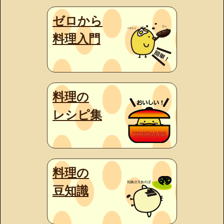
ゼロから
料理入門
料理の
レシピ集
料理の
豆知識