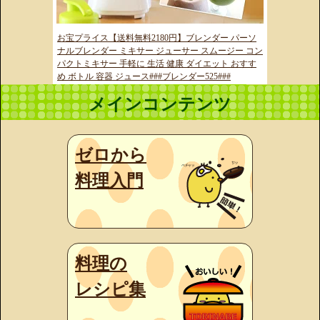
お宝プライス【送料無料2180円】ブレンダー パーソ
ナルブレンダー ミキサー ジューサー スムージー コン
パクトミキサー 手軽に 生活 健康 ダイエット おすす
め ボトル 容器 ジュース###ブレンダー525###
メインコンテンツ
ゼロから
料理入門
料理の
レシピ集