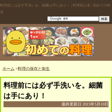
料理前には必ず手洗いを。細菌は手にあり！ | 料理初心者 | 初めての料
理
ホーム
>
料理の保存と衛生
料理前には必ず手洗いを。細菌
は手にあり！
最終更新日
2015年5月10日