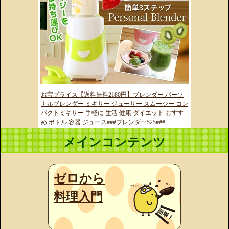
お宝プライス【送料無料2180円】ブレンダー パーソ
ナルブレンダー ミキサー ジューサー スムージー コン
パクトミキサー 手軽に 生活 健康 ダイエット おすす
め ボトル 容器 ジュース###ブレンダー525###
メインコンテンツ
ゼロから
料理入門