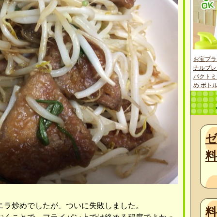
お宝プラ
ナルブレ
パクトミ
め ボトル
料
ニラ炒めでしたが、ついに失敗しました。