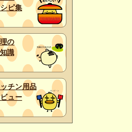
レシピ集
料理の
知識
キッチン用品
レビュー