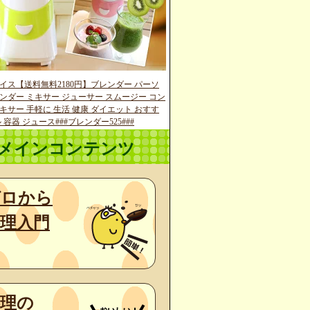
イス【送料無料2180円】ブレンダー パーソ
ンダー ミキサー ジューサー スムージー コン
キサー 手軽に 生活 健康 ダイエット おすす
 容器 ジュース###ブレンダー525###
メインコンテンツ
ゼロから
理入門
料理の