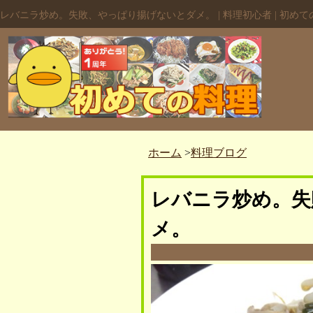
レバニラ炒め。失敗、やっぱり揚げないとダメ。 | 料理初心者 | 初めて
ホーム
>
料理ブログ
レバニラ炒め。失
メ。