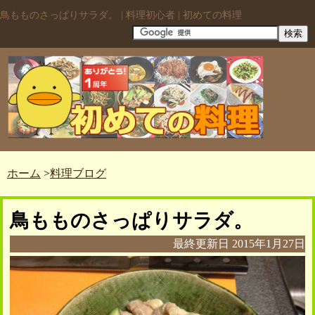
鳥もものさっぱりサラダ。 | 料理初心者 | 初めての料理
ホーム
>
料理ブログ
鳥もものさっぱりサラダ。
最終更新日
2015年1月27日