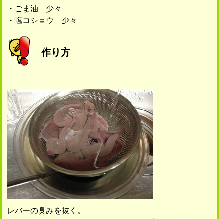
・ごま油 少々
・塩コショウ 少々
作り方
レバーの臭みを抜く。