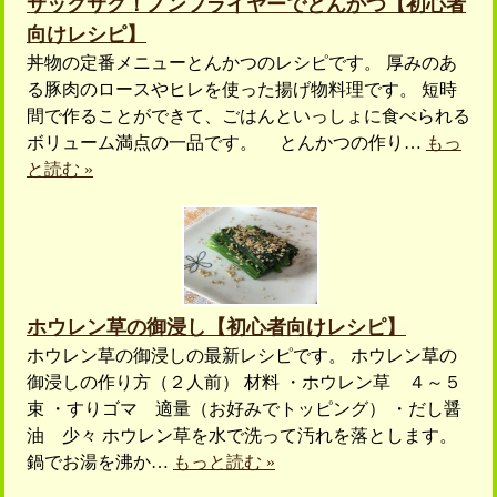
サックサク！ノンフライヤーでとんかつ【初心者
向けレシピ】
丼物の定番メニューとんかつのレシピです。 厚みのあ
る豚肉のロースやヒレを使った揚げ物料理です。 短時
間で作ることができて、ごはんといっしょに食べられる
ボリューム満点の一品です。 とんかつの作り…
もっ
と読む »
ホウレン草の御浸し【初心者向けレシピ】
ホウレン草の御浸しの最新レシピです。 ホウレン草の
御浸しの作り方（２人前） 材料 ・ホウレン草 ４～５
束 ・すりゴマ 適量（お好みでトッピング） ・だし醤
油 少々 ホウレン草を水で洗って汚れを落とします。
鍋でお湯を沸か…
もっと読む »