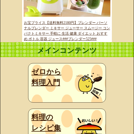
お宝プライス【送料無料2180円】ブレンダー パーソ
ナルブレンダー ミキサー ジューサー スムージー コン
パクトミキサー 手軽に 生活 健康 ダイエット おすす
め ボトル 容器 ジュース###ブレンダー525###
メインコンテンツ
ゼロから
料理入門
料理の
レシピ集