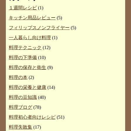
１週間レシピ
(1)
キッチン用品レビュー
(5)
フィリップスノンフライヤー
(5)
一人暮らし向け料理
(1)
料理テクニック
(12)
料理の下準備
(10)
料理の保存と衛生
(9)
料理の本
(2)
料理の栄養と健康
(14)
料理の豆知識
(40)
料理ブログ
(78)
料理初心者向けレシピ
(51)
料理失敗集
(17)