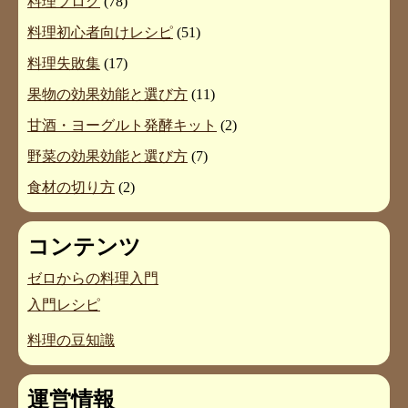
料理ブログ
(78)
料理初心者向けレシピ
(51)
料理失敗集
(17)
果物の効果効能と選び方
(11)
甘酒・ヨーグルト発酵キット
(2)
野菜の効果効能と選び方
(7)
食材の切り方
(2)
コンテンツ
ゼロからの料理入門
入門レシピ
料理の豆知識
運営情報