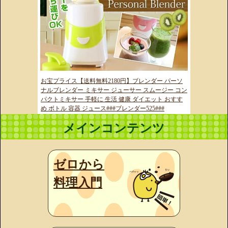
お宝プライス【送料無料2180円】ブレンダー パーソ
ナルブレンダー ミキサー ジューサー スムージー コン
パクトミキサー 手軽に 生活 健康 ダイエット おすす
め ボトル 容器 ジュース###ブレンダー525###
メインコンテンツ
ゼロから
料理入門