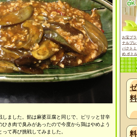
お宝プラ
ナルブレ
パクトミ
め ボトル
料
戦しました。餡は麻婆豆腐と同じで、ピリッと甘辛
のひき肉で臭みがあったので今度から鶏はやめよう
とって再び挑戦してみました。