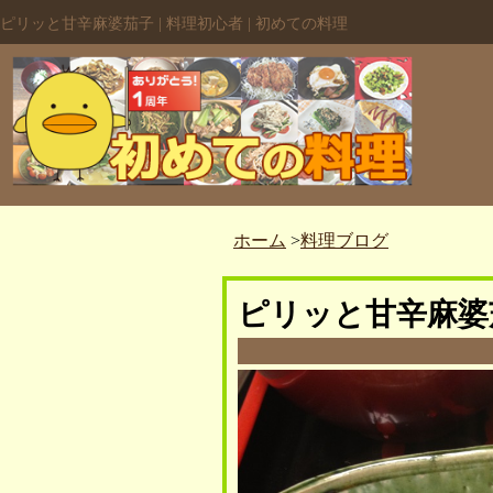
ピリッと甘辛麻婆茄子 | 料理初心者 | 初めての料理
ホーム
>
料理ブログ
ピリッと甘辛麻婆