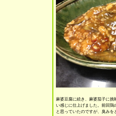
麻婆豆腐に続き、麻婆茄子に挑
い感じに仕上げました。前回鶏
と思っていたのですが、臭みを