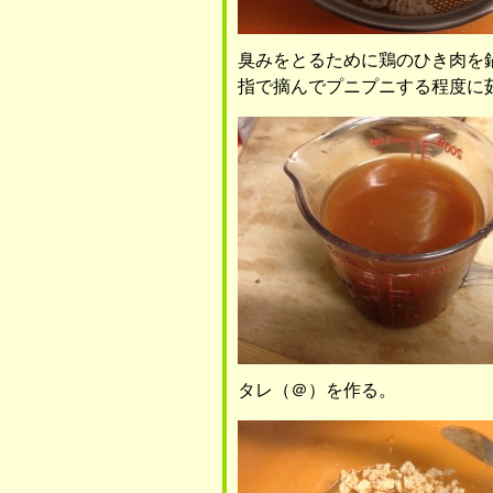
臭みをとるために鶏のひき肉を
指で摘んでプニプニする程度に
タレ（＠）を作る。