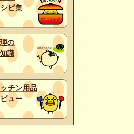
レシピ集
料理の
知識
キッチン用品
レビュー