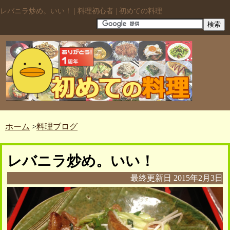
レバニラ炒め。いい！ | 料理初心者 | 初めての料理
ホーム
>
料理ブログ
レバニラ炒め。いい！
最終更新日
2015年2月3日