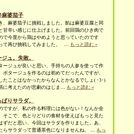
辛麻婆茄子
き、麻婆茄子に挑戦しました。餡は麻婆豆腐と同
と甘辛い感じに仕上げました。前回鶏のひき肉で
ので今度から鶏はやめようと思っていたのです
って再び挑戦してみました。 …
もっと読む »
ージュ。失敗。
タージュが良いと思い、手持ちの人参を使って作
。ポタージュを作るのは初めてだったんですが、
たことはなかったからなんとかなるでしょ( ･3･)
と安易に考えたのが悲劇のはじま…
もっと読む »
っぱりサラダ。
のですが、私の作る料理には色がない！なんか全
）そこで、色とりどりの食材を使えばもっと見た
はずだと思い、今回はサラダを作りました。あ、
たらサラダって普通茶色になりませんね。 …
もっ