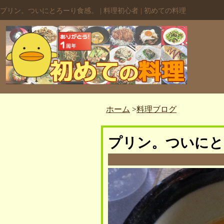
プリン。ついにとろーり食感。 | 料理初心者 | 初めての料理
ホーム
>
料理ブログ
プリン。ついにと