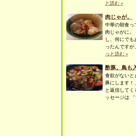
と読む »
肉じゃが。
中華の朝食っ
肉じゃがに。
し、何にでも
ったんですが
っと読む »
酢豚。鳥も
食欲がないと
豚にします！
と返信してく
ッセージは 「