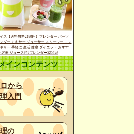
イス【送料無料2180円】ブレンダー パーソ
ンダー ミキサー ジューサー スムージー コン
キサー 手軽に 生活 健康 ダイエット おすす
 容器 ジュース###ブレンダー525###
メインコンテンツ
ゼロから
理入門
料理の