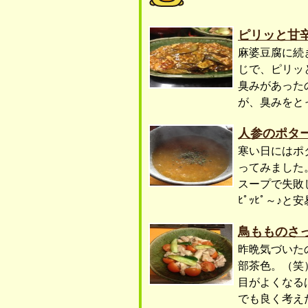
ピリッと甘
麻婆豆腐に続
じで、ピリッ
臭みがあった
が、臭みをと
人参のポタ
寒い日にはポ
ってみました
スープで失敗し
ﾋﾟｯﾋﾟ～♪
鳥もものさ
昨晩気づいた
部茶色。（笑
目がよくなる
でも良く考え