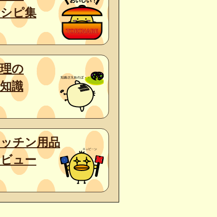
レシピ集
料理の
知識
キッチン用品
レビュー