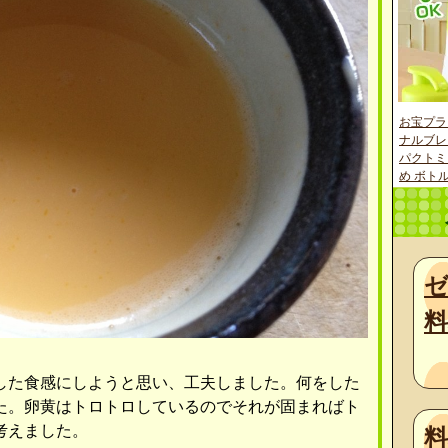
お宝プラ
ナルブレ
パクトミ
め ボトル
料
した食感にしようと思い、工夫しました。何をした
た。卵黄はトロトロしているのでそれが固まればト
考えました。