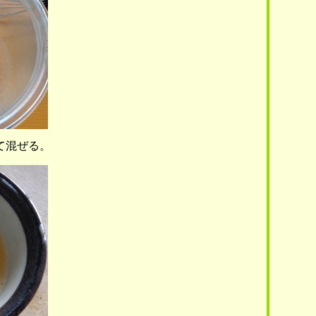
て混ぜる。