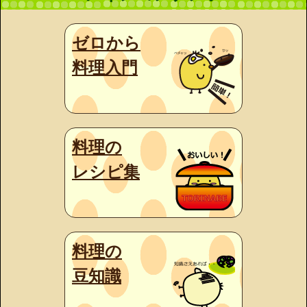
ゼロから
料理入門
料理の
レシピ集
料理の
豆知識