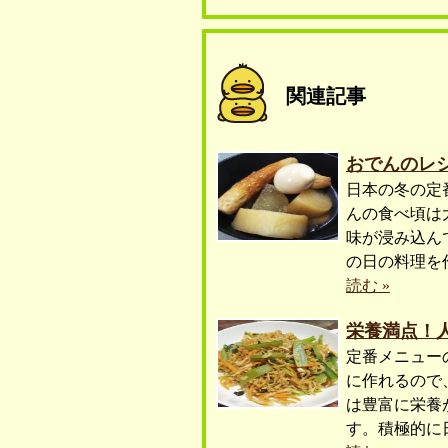
関連記事
おでんのレ
日本の冬の定
んの食べ頃は
味が浸み込ん
の日の料理を
読む »
栄養満点！
定番メニュー
に作れるので
は豊富に栄養
す。積極的に