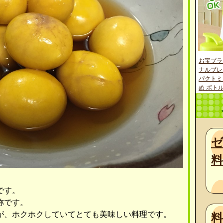
お宝プラ
ナルブレ
パクトミ
め ボトル
料
です。
称です。
が、ホクホクしていてとても美味しい料理です。