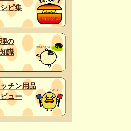
レシピ集
料理の
知識
キッチン用品
レビュー