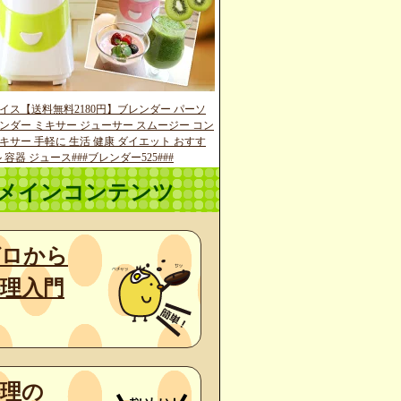
イス【送料無料2180円】ブレンダー パーソ
ンダー ミキサー ジューサー スムージー コン
キサー 手軽に 生活 健康 ダイエット おすす
 容器 ジュース###ブレンダー525###
メインコンテンツ
ゼロから
理入門
料理の