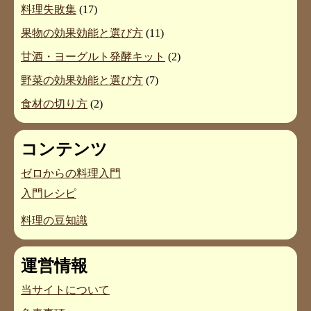
料理失敗集
(17)
果物の効果効能と選び方
(11)
甘酒・ヨーグルト発酵キット
(2)
野菜の効果効能と選び方
(7)
食材の切り方
(2)
コンテンツ
ゼロからの料理入門
入門レシピ
料理の豆知識
運営情報
当サイトについて