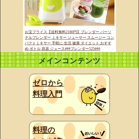
お宝プライス【送料無料2180円】ブレンダー パーソ
ナルブレンダー ミキサー ジューサー スムージー コン
パクトミキサー 手軽に 生活 健康 ダイエット おすす
め ボトル 容器 ジュース###ブレンダー525###
メインコンテンツ
ゼロから
料理入門
料理の