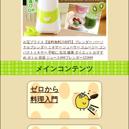
お宝プライス【送料無料2180円】ブレンダー パーソ
ナルブレンダー ミキサー ジューサー スムージー コン
パクトミキサー 手軽に 生活 健康 ダイエット おすす
め ボトル 容器 ジュース###ブレンダー525###
メインコンテンツ
ゼロから
料理入門